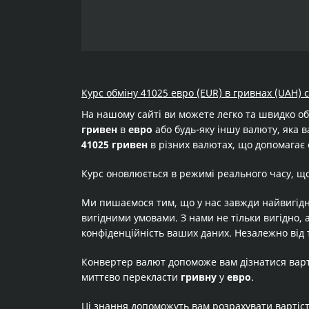
Курс обміну 41025 евро (EUR) в гривнах (UAH) 
На нашому сайті ви можете легко та швидко о
гривен
в
евро
або будь-яку іншу валюту, яка в
41025 гривен
в різних валютах, що допомагає 
Курс оновлюється в режимі реального часу, щ
Ми пишаємося тим, що у нас завжди найвигідн
вигідними умовами. З нами не тільки вигідно, 
конфіденційність ваших даних. Незалежно від 
Конвертер валют допоможе вам дізнатися вар
миттєво перекласти
гривну
у
евро
.
Ці знання допоможуть вам розрахувати вартіс