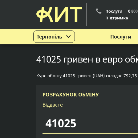
Послуги
0
8
0
0
Підтримка
Тернопіль
Послуги
41025 гривен в евро об
Курс обміну 41025 гривен (UAH) складає 792,75
РОЗРАХУНОК ОБМІНУ
Віддаєте