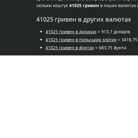
скільки коштує
41025 гривен
в інших валютах 
41025 гривен в других валютах
41025 гривен в доларах
= 913,7 доларів
41025 гривен в польських злотих
= 3418,75
41025 гривен в фунтах
= 683,75 фунта