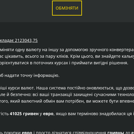
ОБМІНЯТИ
складає 2123043,75
бміняти одну валюту на іншу за допомогою зручного конвертер
ас цікавить, всього за пару кліків. Крім цього, ви знайдете кал
орієнтуватися в поточних курсах і приймати вигідні рішення.
об надати точну інформацію.
іші курси валют. Наша система постійно оновлюється, що дозв
але й безпечно: всі ваші транзакції захищені сучасними технол
того, який валютний обмін вам потрібен, ви можете бути впевне
тість
41025 гривен
у
евро
, якщо вам терміново знадобилася ця
ть покупки
евро
і просто дізнатися співвідношення
гривны
до
е