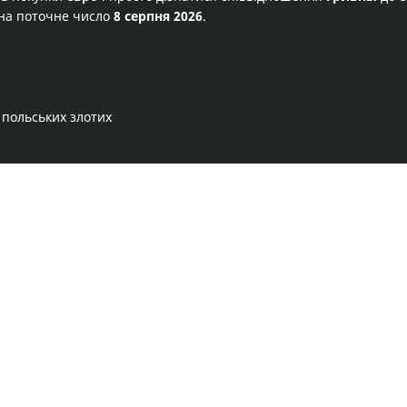
на поточне число
8 серпня 2026
.
 польських злотих
Правила сервісу
Політика конфіденційності
Банківське золото