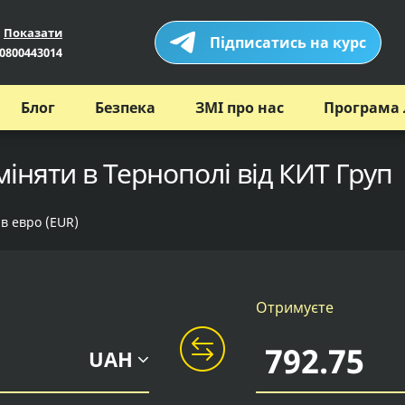
Показати
Підписатись на курс
0800443014
Блог
Безпека
ЗМІ про нас
Програма 
міняти в Тернополі від КИТ Груп
 в евро (EUR)
Отримуєте
UAH