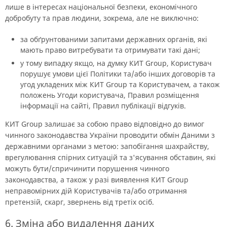
лише в інтересах національної безпеки, економічного
добробуту та прав людини, зокрема, але не виключно:
за обґрунтованими запитами державних органів, які
мають право витребувати та отримувати такі дані;
у тому випадку якщо, на думку КИТ Group, Користувач
порушує умови цієї Політики та/або інших договорів та
угод укладених між КИТ Group та Користувачем, а також
положень Угоди користувача, Правил розміщення
інформації на сайті, Правил публікації відгуків.
КИТ Group залишає за собою право відповідно до вимог
чинного законодавства України проводити обмін Даними з
державними органами з метою: запобігання шахрайству,
врегулювання спірних ситуацій та з'ясування обставин, які
можуть бути/спричинити порушення чинного
законодавства, а також у разі виявлення КИТ Group
неправомірних дій Користувачів та/або отримання
претензій, скарг, звернень від третіх осіб.
6. Зміна або видалення даних