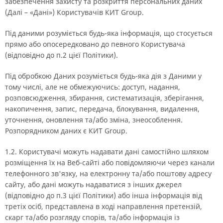
забезпечення захисту та розкриття персональних даних
(Далі – «Дані») Користувачів КИТ Group.
Під даними розуміється будь-яка інформація, що стосується
прямо або опосередковано до певного Користувача
(відповідно до п.2 цієї Політики).
Під обробкою Даних розуміється будь-яка дія з Даними у
тому числі, але не обмежуючись: доступ, надання,
розповсюдження, збирання, систематизація, зберігання,
накопичення, запис, передача, блокування, видалення,
уточнення, оновлення та/або зміна, знеособлення.
Розпорядником даних є КИТ Group.
1.2. Користувачі можуть надавати дані самостійно шляхом
розміщення їх на Веб-сайті або повідомляючи через канали
телефонного зв'язку, на електронну та/або поштову адресу
сайту, або дані можуть надаватися з інших джерел
(відповідно до п.3 цієї Політики) або інша інформація від
третіх осіб, представлена в ході направлення претензій,
скарг та/або розгляду спорів, та/або інформація із