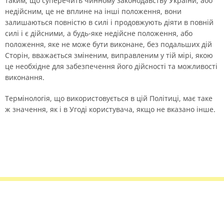
таким, що суперечить чинному законодавству України, або
недійсним, це не вплине на інші положення, вони
залишаються повністю в силі і продовжують діяти в повній
силі і є дійсними, а будь-яке недійсне положення, або
положення, яке не може бути виконане, без подальших дій
Сторін, вважається зміненим, виправленим у тій мірі, якою
це необхідне для забезпечення його дійсності та можливості
виконання.
Термінологія, що використовується в цій Політиці, має таке
ж значення, як і в Угоді користувача, якщо не вказано інше.
Правила сервісу
Політика конфіденційності
Банківське золото