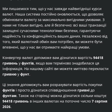
Ми пишаємося тим, що у нас завжди найвигідніші курси
валют. Наша система постійно оновлюється, що дозволяє
обмінювати валюту за максимально вигідними умовами. З
нами не тільки вигідно, але й безпечно: всі ваші транзакції
захищені сучасними технологіями безпеки, гарантуючи
надійність та конфіденційність ваших даних. Незалежно від
того, який валютний обмін вам потрібен, ви можете бути
впевнені, що у нас ви отримаєте найкращі умови.
Конвертер валют допоможе вам дізнатися вартість
94418
гривень
у
фунтів
, якщо вам терміново знадобилася ця
інформація. На нашому сайті ви можете миттєво перекласти
гривню
у
фунт
.
Ці знання допоможуть вам розрахувати вартість покупки
фунтів
і просто дізнатися співвідношення
гривні
до
фунтам
. Також на сторінці можна дізнатися скільки коштує
94418 гривень
в інших валютах на поточне число
7 серпня
2026
.