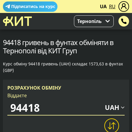
UA
RU
Підписатись на курс
Тернопіль
94418 гривень в фунтах обміняти в
Тернополі від КИТ Груп
Курс обміну 94418 гривень (UAH) складає 1573,63 в фунтах
(GBP)
РОЗРАХУНОК ОБМІНУ
Віддаєте
UAH