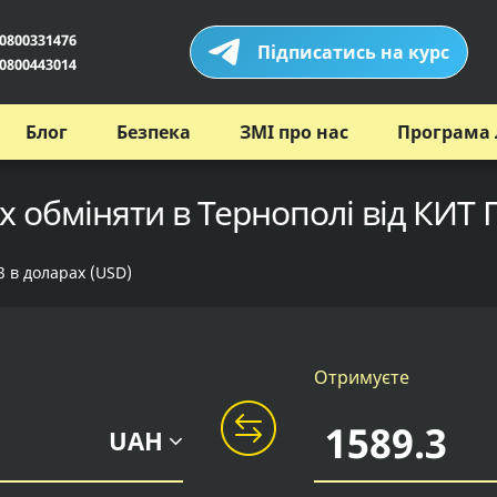
0800331476
Підписатись на курс
0800443014
Блог
Безпека
ЗМІ про нас
Програма 
х обміняти в Тернополі від КИТ 
3 в доларах (USD)
Отримуєте
UAH