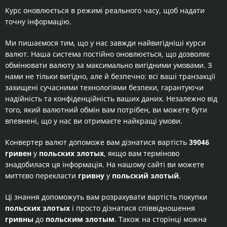
Курс оновлюється в режимі реального часу, щоб надати
точну інформацію.
Ми пишаємося тим, що у нас завжди найвигідніші курси
валют. Наша система постійно оновлюється, що дозволяє
обмінювати валюту за максимально вигідними умовами. З
нами не тільки вигідно, але й безпечно: всі ваші транзакції
захищені сучасними технологіями безпеки, гарантуючи
надійність та конфіденційність ваших даних. Незалежно від
того, який валютний обмін вам потрібен, ви можете бути
впевнені, що у нас ви отримаєте найкращі умови.
Конвертер валют допоможе вам дізнатися вартість
39046
гривен
у
польских злотых
, якщо вам терміново
знадобилася ця інформація. На нашому сайті ви можете
миттєво перекласти
гривну
у
польский злотый
.
Ці знання допоможуть вам розрахувати вартість покупки
польских злотых
і просто дізнатися співвідношення
гривны
до
польским злотым
. Також на сторінці можна