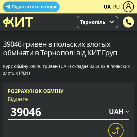
UA
RU
Підписатись на курс
Тернопіль
39046 гривен в польских злотых
обміняти в Тернополі від КИТ Груп
Курс обміну 39046 гривен (UAH) складає 3253,83 в польских
злотых (PLN)
РОЗРАХУНОК ОБМІНУ
Віддаєте
UAH