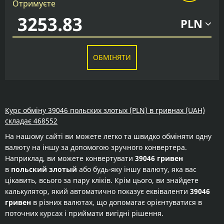
Отримуєте
PLN
ОБМІНЯТИ
Курс обміну 39046 польских злотых (PLN) в гривнах (UAH)
складає 468552
На нашому сайті ви можете легко та швидко обміняти одну
валюту на іншу за допомогою зручного конвертера.
Наприклад, ви можете конвертувати
39046 гривен
в
польский злотый
або будь-яку іншу валюту, яка вас
цікавить, всього за пару кліків. Крім цього, ви знайдете
калькулятор, який автоматично показує еквіваленти
39046
гривен
в різних валютах, що допомагає орієнтуватися в
поточних курсах і приймати вигідні рішення.