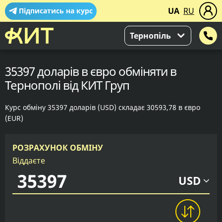
UA
RU
Підписатись на курс
Тернопіль
35397 доларів в євро обміняти в
Тернополі від КИТ Груп
Курс обміну 35397 доларів (USD) складає 30593,78 в євро
(EUR)
РОЗРАХУНОК ОБМІНУ
Віддаєте
USD