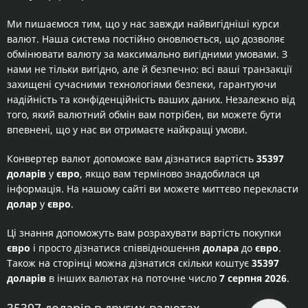
Ми пишаємося тим, що у нас завжди найвигідніші курси
валют. Наша система постійно оновлюється, що дозволяє
обмінювати валюту за максимально вигідними умовами. З
нами не тільки вигідно, але й безпечно: всі ваші транзакції
захищені сучасними технологіями безпеки, гарантуючи
надійність та конфіденційність ваших даних. Незалежно від
того, який валютний обмін вам потрібен, ви можете бути
впевнені, що у нас ви отримаєте найкращі умови.
Конвертер валют допоможе вам дізнатися вартість
35397
доларів
у
євро
, якщо вам терміново знадобилася ця
інформація. На нашому сайті ви можете миттєво перекласти
долар
у
євро
.
Ці знання допоможуть вам розрахувати вартість покупки
євро
і просто дізнатися співвідношення
долара
до
євро
.
Також на сторінці можна дізнатися скільки коштує
35397
доларів
в інших валютах на поточне число
7 серпня 2026
.