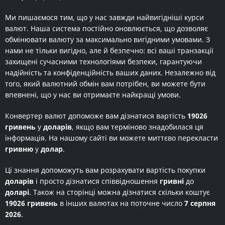
Ми пишаємося тим, що у нас завжди найвигідніші курси
валют. Наша система постійно оновлюється, що дозволяє
обмінювати валюту за максимально вигідними умовами. З
нами не тільки вигідно, але й безпечно: всі ваші транзакції
захищені сучасними технологіями безпеки, гарантуючи
надійність та конфіденційність ваших даних. Незалежно від
того, який валютний обмін вам потрібен, ви можете бути
впевнені, що у нас ви отримаєте найкращі умови.
Конвертер валют допоможе вам дізнатися вартість
19026
гривень
у
доларів
, якщо вам терміново знадобилася ця
інформація. На нашому сайті ви можете миттєво перекласти
гривню
у
долар
.
Ці знання допоможуть вам розрахувати вартість покупки
доларів
і просто дізнатися співвідношення
гривні
до
доларі
. Також на сторінці можна дізнатися скільки коштує
19026 гривень
в інших валютах на поточне число
7 серпня
2026
.