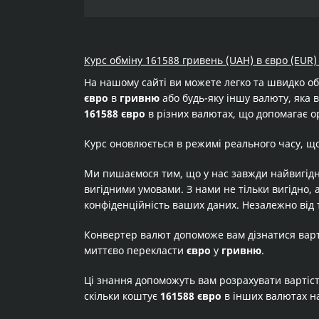
Курс обміну 161588 гривень (UAH) в євро (EUR)
На нашому сайті ви можете легко та швидко о
євро
в
гривню
або будь-яку іншу валюту, яка в
161588 євро
в різних валютах, що допомагає ор
Курс оновлюється в режимі реального часу, щ
Ми пишаємося тим, що у нас завжди найвигідн
вигідними умовами. З нами не тільки вигідно, 
конфіденційність ваших даних. Незалежно від 
Конвертер валют допоможе вам дізнатися вар
миттєво перекласти
євро
у
гривню
.
Ці знання допоможуть вам розрахувати вартіс
скільки коштує
161588 євро
в інших валютах н