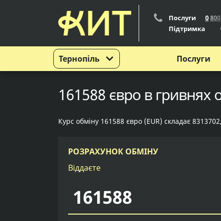
Послуги
0
8
0
0
Підтримка
Тернопіль
Послуги
161588 євро в гривнях 
Курс обміну 161588 євро (EUR) складає 8313702
РОЗРАХУНОК ОБМІНУ
Віддаєте