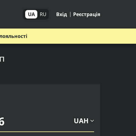
UA
RU
Вхід
Реєстрація
лояльності
уп
UAH