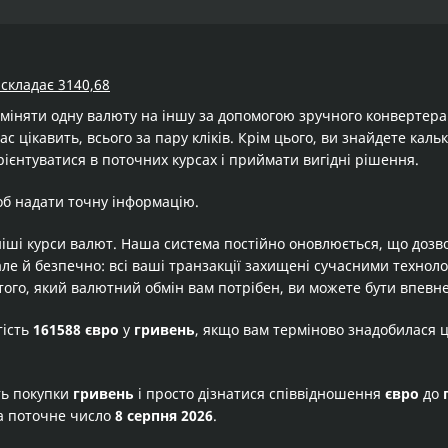
 складає 3140,68
бміняти одну валюту на іншу за допомогою зручного конвертер
ас цікавить, всього за пару кліків. Крім цього, ви знайдете кал
ієнтуватися в поточних курсах і приймати вигідні рішення.
об надати точну інформацію.
іші курси валют. Наша система постійно оновлюється, що дозв
але й безпечно: всі ваші транзакції захищені сучасними технол
того, який валютний обмін вам потрібен, ви можете бути впевне
тість
161588 євро
у
гривень
, якщо вам терміново знадобилася 
ть покупки
гривень
і просто дізнатися співвідношення
євро
до
а поточне число
8 серпня 2026
.