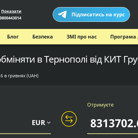
Показати
Підписатись на курс
0800443014
Блог
Безпека
ЗМІ про нас
Програма 
обміняти в Тернополі від КИТ Гр
,6 в гривнях (UAH)
Отримуєте
EUR