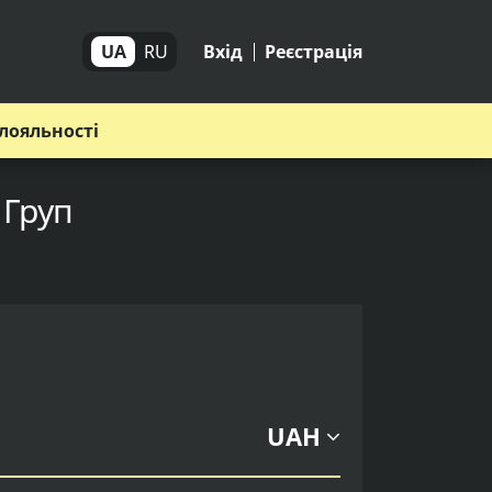
UA
RU
Вхід
Реєстрація
лояльності
 Груп
UAH