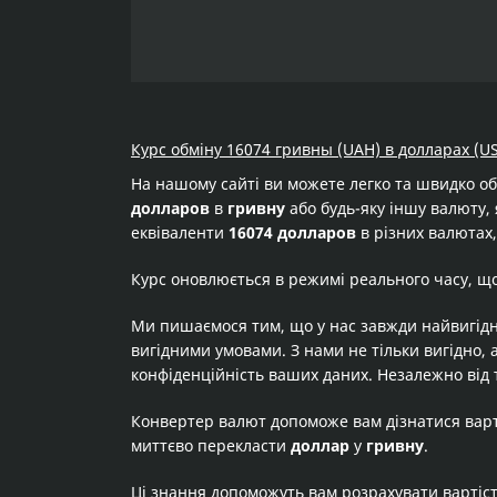
Курс обміну 16074 гривны (UAH) в долларах (US
На нашому сайті ви можете легко та швидко о
долларов
в
гривну
або будь-яку іншу валюту, 
еквіваленти
16074 долларов
в різних валютах,
Курс оновлюється в режимі реального часу, щ
Ми пишаємося тим, що у нас завжди найвигідн
вигідними умовами. З нами не тільки вигідно, 
конфіденційність ваших даних. Незалежно від 
Конвертер валют допоможе вам дізнатися вар
миттєво перекласти
доллар
у
гривну
.
Ці знання допоможуть вам розрахувати вартіс