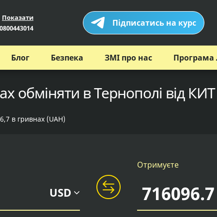
Показати
Підписатись на курс
0800443014
Блог
Безпека
ЗМІ про нас
Програма 
ах обміняти в Тернополі від КИТ
6,7 в гривнах (UAH)
Отримуєте
USD