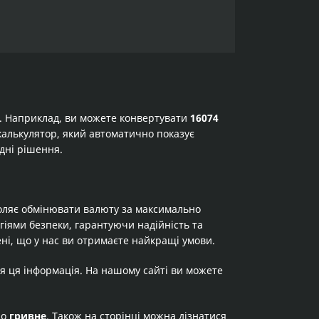
а. Наприклад, ви можете конвертувати
16074
е калькулятор, який автоматично показує
дні рішення.
оляє обмінювати валюту за максимально
огіями безпеки, гарантуючи надійність та
ні, що у нас ви отримаєте найкращі умови.
я ця інформація. На нашому сайті ви можете
до
гривне
. Також на сторінці можна дізнатися