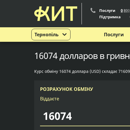
Послуги
0
8
0
0
Підтримка
Тернопіль
Послуги
16074 долларов в гривн
Курс обміну 16074 доллара (USD) складає 71609
РОЗРАХУНОК ОБМІНУ
Віддаєте