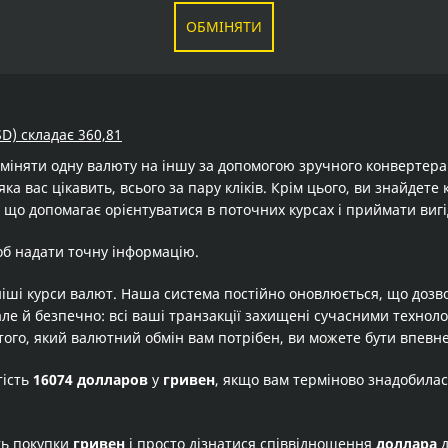
ОБМІНЯТИ
D) складає 360,81
бміняти одну валюту на іншу за допомогою зручного конвертер
яка вас цікавить, всього за пару кліків. Крім цього, ви знайдет
 що допомагає орієнтуватися в поточних курсах і приймати вигі
об надати точну інформацію.
іші курси валют. Наша система постійно оновлюється, що дозв
але й безпечно: всі ваші транзакції захищені сучасними технол
того, який валютний обмін вам потрібен, ви можете бути впевне
тість
16074 долларов
у
гривен
, якщо вам терміново знадобилас
ть покупки
гривен
і просто дізнатися співвідношення
доллара