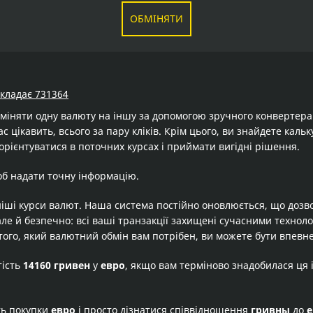
ОБМІНЯТИ
складає 731364
бміняти одну валюту на іншу за допомогою зручного конвертер
ас цікавить, всього за пару кліків. Крім цього, ви знайдете кал
орієнтуватися в поточних курсах і приймати вигідні рішення.
об надати точну інформацію.
іші курси валют. Наша система постійно оновлюється, що дозв
але й безпечно: всі ваші транзакції захищені сучасними технол
того, який валютний обмін вам потрібен, ви можете бути впевне
тість
14160 гривен
у
евро
, якщо вам терміново знадобилася ця
ть покупки
евро
і просто дізнатися співвідношення
гривны
до
е