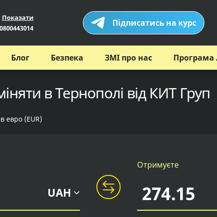
Показати
Підписатись на курс
0800443014
Блог
Безпека
ЗМІ про нас
Програма 
міняти в Тернополі від КИТ Груп
 в евро (EUR)
Отримуєте
UAH