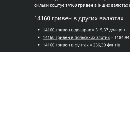
скільки коштує
14160 гривен
в інших валютах 
14160 гривен в других валютах
14160 гривен в доларах
= 315,37 доларів
14160 гривен в польських злотих
= 1184,94
14160 гривен в фунтах
= 236,39 фунтів