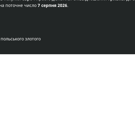
на поточне число
7 серпня 2026
.
 польського злотого
Правила сервісу
Політика конфіденційності
Банківське золото