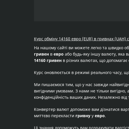
Курс обміну 14160 евро (EUR) в гривнах (UAH) 
На нашому сайті ви можете легко та швидко о
гривен
в
евро
або будь-яку іншу валюту, яка в
14160 гривен
в різних валютах, що допомагає 
Курс оновлюється в режимі реального часу, щ
Ми пишаємося тим, що у нас завжди найвигідн
вигідними умовами. З нами не тільки вигідно, 
конфіденційність ваших даних. Незалежно від 
Конвертер валют допоможе вам дізнатися вар
миттєво перекласти
гривну
у
евро
.
Ці знання допоможуть вам розрахувати вартіс