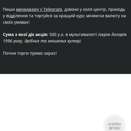
Пиши
менеджеру у Telegram
, дзвони у колл-центр, приходь
у відділення та торгуйся за кращий курс міняючи валюту на
своїх умовах!
Сума з якої діє акція:
500 у.о. в мультивалюті
(окрім доларів
1996 року, дрібних та зношених купюр)
Почни торги прямо зараз!
КНОПКА
ЗВ'ЯЗКУ