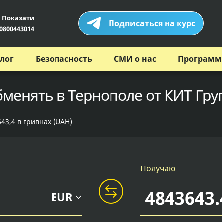
Показати
Подписаться на курс
0800443014
лог
Безопасность
СМИ о нас
Программ
бменять в Тернополе от КИТ Гру
43,4 в гривнах (UAH)
Получаю
EUR