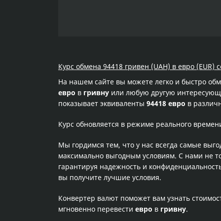
Курс обмена 94418 гривен (UAH) в евро (EUR) с
На нашем сайте вы можете легко и быстро об
евро
в
гривну
или любую другую интересующую
показывает эквиваленты
94418 евро
в различн
Курс обновляется в режиме реального времен
Мы гордимся тем, что у нас всегда самые выг
максимально выгодным условиям. С нами не т
гарантируя надежность и конфиденциальность 
вы получите лучшие условия.
Конвертер валют поможет вам узнать стоимо
мгновенно перевести
евро
в
гривну
.